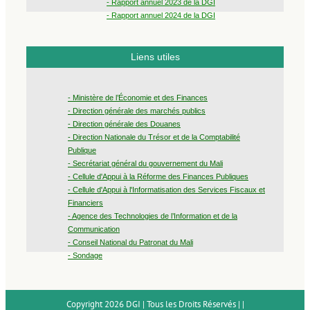
- Rapport annuel 2023 de la DGI
- Rapport annuel 2024 de la DGI
Liens utiles
- Ministère de l’Économie et des Finances
- Direction générale des marchés publics
- Direction générale des Douanes
- Direction Nationale du Trésor et de la Comptabilité
Publique
- Secrétariat général du gouvernement du Mali
- Cellule d'Appui à la Réforme des Finances Publiques
- Cellule d'Appui à l'Informatisation des Services Fiscaux et
Financiers
- Agence des Technologies de l’Information et de la
Communication
- Conseil National du Patronat du Mali
- Sondage
Copyright 2026 DGI | Tous les Droits Réservés | |