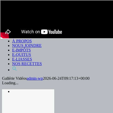
Skip to content
Facebook
ACCUEIL
SALLE DE PRESSE
CHARTE DU CONTRIBUABLE
GALÉRIE VIDÉOS
À PROPOS
NOUS JOINDRE
E-IMPÔTS
E-QUITUS
E-LIASSES
NOS RECETTES
Gallérie Vidéos
admin-wp
2026-06-24T09:17:13+00:00
Loading...