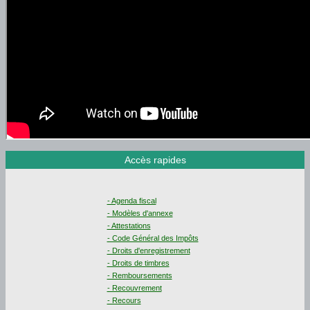
Accès rapides
- Agenda fiscal
- Modèles d'annexe
- Attestations
- Code Général des Impôts
- Droits d'enregistrement
- Droits de timbres
- Remboursements
- Recouvrement
- Recours