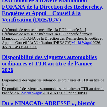
DGI honorée à travers Mamoudou
FOFANA de la Direction des Recherches,
Enquêtes et Appui – Conseil à la
Vérification (DREACV)
Cérémonie de remise de médailles, la DGI honorée […]
Cérémonie de remise de médailles, la DGI honorée à travers
Mamoudou FOFANA de la Direction des Recherches, Enquêtes et
Appui – Conseil à la Vérification (DREACV)
Macki Wagué
2026-
02-18T14:39:34+00:00
Disponibilité des vignettes automobiles
ordinaires et TTR au titre de l’année
2026
Disponibilité des vignettes automobiles ordinaires et TTR au titre de
[…]
Disponibilité des vignettes automobiles ordinaires et TTR au titre de
l’année 2026
Macki Wagué
2026-01-12T09:39:27+00:00
Du « NINACAD- ADRESSE », bientôt