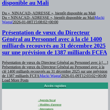
disponible au Mali
Du « NINACAD- ADRESSE », bientôt disponible au Mali
Du « NINACAD- ADRESSE », bientôt disponible au Mali
Macki
Wagué
2026-01-08T15:08:02+00:00
Présentation de vœux du Directeur
Général au Personnel avec à la clé 1400
milliards recouvrés au 31 décembre 2025
sur une prévision de 1387 milliards FCFA
Présentation de vœux du Directeur Général au Personnel avec à […]
Présentation de vœux du Directeur Général au Personnel avec à la
clé 1400 milliards recouvrés au 31 décembre 2025 sur une prévision
de 1387 milliards FCFA
Macki Wagué
2026-01-09T12:03:02+00:00
Load More Posts
Accès rapides
- Agenda fiscal
- Modèles d'annexe
- Attestations