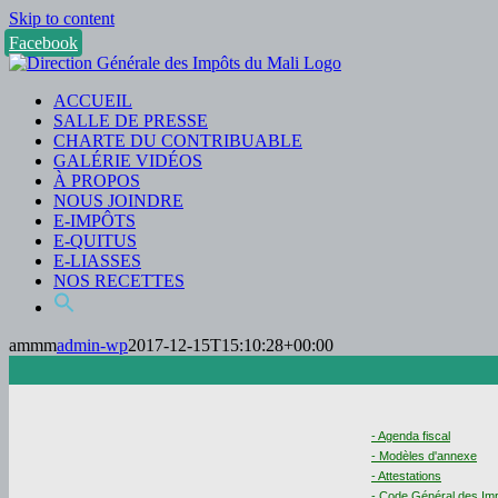
Skip to content
Facebook
ACCUEIL
SALLE DE PRESSE
CHARTE DU CONTRIBUABLE
GALÉRIE VIDÉOS
À PROPOS
NOUS JOINDRE
E-IMPÔTS
E-QUITUS
E-LIASSES
NOS RECETTES
ammm
admin-wp
2017-12-15T15:10:28+00:00
- Agenda fiscal
- Modèles d'annexe
- Attestations
- Code Général des Im