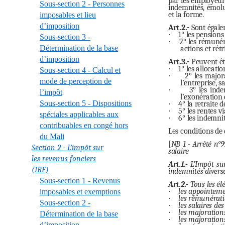
par les employeurs
Sous-section 2 - Personnes
indemnités, émolu
et la forme.
imposables et lieu
d’imposition
Art.2.-
Sont égalem
·
1° les pensions
Sous-section 3 -
·
2° les rémunéra
Détermination de la base
actions et rét
d’imposition
Art.3.-
Peuvent êtr
·
1° les allocati
Sous-section 4 - Calcul et
·
2° les major
mode de perception de
l’entreprise, 
·
3° les ind
l’impôt
l’exonération 
Sous-section 5 - Dispositions
·
4° la retraite 
·
5° les rentes v
spéciales applicables aux
·
6° les indemnit
contribuables en congé hors
Les conditions de 
du Mali
[
NB 1 - Arrêté n°
Section 2 - L’impôt sur
salaire
les revenus fonciers
Art.1.-
L’Impôt sur
(IRF)
indemnités diverse
Sous-section 1 - Revenus
Art.2.-
Tous les él
·
les appointemen
imposables et exemptions
·
les rémunératio
Sous-section 2 -
·
les salaires de
·
les majorations
Détermination de la base
·
les majorations
d’imposition