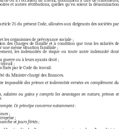
artie ou à l’occasion du travail, notamment à titre de traitements,
oires et autres rétributions, quelles qu’en soient la dénomination
’article 25 du présent Code, allouées aux dirigeants des sociétés par
at et les organismes de prévoyance sociale ;
on des charges de famille et à condition que tous les salariés de
ur une même situation familiale ;
acement, les indemnités de risque ou toute autre indemnité dont
la guerre ou à leurs ayants droit ;
travail ;
 fixés par le Code du travail.
êté du Ministre chargé des finances.
ette imposable des primes et indemnités versées en complément du
s, salaires ou gains y compris les avantages en nature, primes et
s.
e compte. Ce principe concerne notamment :
eurs ;
treprise ;
anche et jours fériés ;