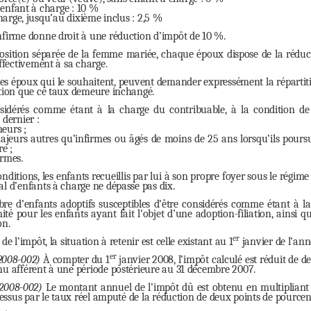
 enfant à charge : 10 %
harge, jusqu’au dixième inclus : 2,5 %
nfirme donne droit à une réduction d’impôt de 10 %.
osition séparée de la femme mariée, chaque époux dispose de la réduc
effectivement à sa charge.
es époux qui le souhaitent, peuvent demander expressément la répartit
ition que ce taux demeure inchangé.
idérés comme étant à la charge du contribuable, à la condition de 
 dernier :
neurs ;
ajeurs autres qu’infirmes ou âgés de moins de 25 ans lorsqu’ils poursu
re ;
irmes.
ditions, les enfants recueillis par lui à son propre foyer sous le régime 
al d’enfants à charge ne dépasse pas dix.
bre d’enfants adoptifs susceptibles d’être considérés comme étant à la
té pour les enfants ayant fait l’objet d’une adoption-filiation, ainsi qu
on.
er
de l’impôt, la situation à retenir est celle existant au 1
janvier de l’ann
er
2008-002)
À compter du 1
janvier 2008, l’impôt calculé est réduit de d
nu afférent à une période postérieure au 31 décembre 2007.
°2008-002)
Le montant annuel de l’impôt dû est obtenu en multipliant l
-dessus par le taux réel amputé de la réduction de deux points de pourcen