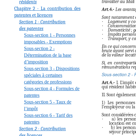
travailler au Mali
résidents
Chapitre 2 - La contribution des
Art.4.-
Les avantag
patentes et licences
Sont notamment co
·
Logement y comp
Section 1 - Contribution
·
Consommation d
des patentes
·
Domesticité ; ga
·
Impôts personn
Sous-section 1 - Personnes
·
Transport, y c
imposables - Exemptions
En ce qui concerne
Sous-section 2 -
brute ayant servi 
de la valeur locat
Détermination de la base
d’imposition
Si, en contrepart
rémunérations repr
Sous-section 3 - Dispositions
Sous-section 2 - 
spéciales à certaines
catégories de professions
Art.4.-
I. L’impôt 
qui résident habi
Sous-section 4 - Formules de
II. Sont égalemen
patentes
Sous-section 5 - Taux de
1) Les personnes
l’employeur ou la 
l’impôt
Sont considérées 
Sous-section 6 - Tarif des
·
a) les perso
patentes
location est c
·
b) les person
Section 2 - Contribution
séjour principa
des licences