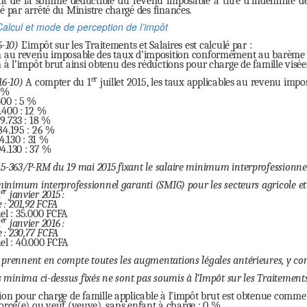
 de la somme déductible du revenu imposable à titre d’indemnité de 
é par arrêté du Ministre chargé des finances.
Calcul et mode de perception de l’impôt
6-10)
L’impôt sur les Traitements et Salaires est calculé par :
on au revenu imposable des taux d’imposition conformément au barème dé
n à l’impôt brut ainsi obtenu des réductions pour charge de famille visées
er
16-10)
A compter du 1
juillet 2015, les taux applicables au revenu imp
0 %
400 : 5 %
.400 : 12 %
89.733 : 18 %
84.195 : 26 %
4.130 : 31 %
94.130 : 37 %
15-363/P-RM du 19 mai 2015 fixant le salaire minimum interprofessionne
minimum interprofessionnel garanti (SMIG) pour les secteurs agricole et 
er
1
janvier 2015 :
 : 201,92 FCFA
l : 35.000 FCFA
er
1
janvier 2016 :
 : 230,77 FCFA
l : 40.000 FCFA
prennent en compte toutes les augmentations légales antérieures, y comp
s minima ci-dessus fixés ne sont pas soumis à l’Impôt sur les Traitements 
on pour charge de famille applicable à l’impôt brut est obtenue comme 
ivorcé(e) ou veuf (veuve), sans enfant à charge : 0 %