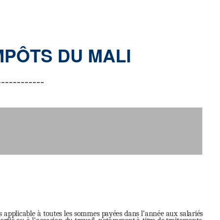
MPÔTS DU MALI
------------
res applicable à toutes les sommes payées dans l’année aux salariés