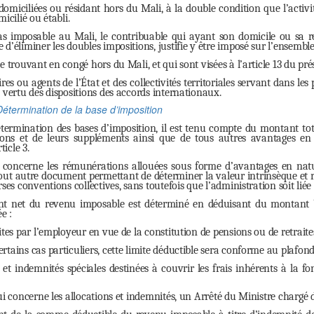
omiciliées ou résidant hors du Mali, à la double condition que l’activi
icilié ou établi.
pas imposable au Mali, le contribuable qui ayant son domicile ou sa 
d’éliminer les doubles impositions, justifie y être imposé sur l’ensemble
e trouvant en congé hors du Mali, et qui sont visées à l’article 13 du pré
res ou agents de l’État et des collectivités territoriales servant dans l
 vertu des dispositions des accords internationaux.
Détermination de la base d’imposition
ermination des bases d’imposition, il est tenu compte du montant tota
ations et de leurs suppléments ainsi que de tous autres avantages en
ticle 3.
concerne les rémunérations allouées sous forme d’avantages en nature
ut autre document permettant de déterminer la valeur intrinsèque et rée
rses conventions collectives, sans toutefois que l’administration soit liée
 net du revenu imposable est déterminé en déduisant du montant b
e :
ites par l’employeur en vue de la constitution de pensions ou de retraites
tains cas particuliers, cette limite déductible sera conforme au plafond f
s et indemnités spéciales destinées à couvrir les frais inhérents à la 
ui concerne les allocations et indemnités, un Arrêté du Ministre chargé