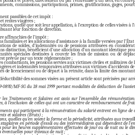
 publics et privés, directement ou par l’entremise d’un tiers, en contrep
ments, commissions, participations, primes, gratifications, gages, pourb
ent passibles de cet impôt :
 et rentes viagères ;
tions, quelle que soit leur appellation, à l’exception de celles visées à l
ribuant leur fonction de direction.
e affranchies de l’impôt :
ons familiales et les allocations d’assistance à la famille versées par l’Ét
ations de soldes, d’indemnités ou de pensions attribuées en considérati
sans distinction, bénéficient d’une allocation d’un montant identique po
emnités spéciales destinées à couvrir les frais de mission ou de dépl
est prévue par un texte réglementaire ;
des combattants, les pensions servies aux victimes civiles et militaires de 
iagères et indemnités temporaires attribuées aux victimes d’accidents de 
és de licenciement ou de départ à la retraite, dans la limite des montants
déductibilité des sommes visées au présent article sont précisées par arr
99-0892/MF-SG du 18 mai 1999 portant modalités de déduction de l’assi
 les Traitements et Salaires est assis sur l’ensemble des rémunération
s, à l’exclusion de celles qui ont un caractère de remboursement de frai
éments qui participent à la rémunération du salarié entrent en ligne d
ts et salaires (Bruts) ;
ns, quelles qu’en soient la forme et la périodicité, attribuées aux travaill
s stagiaires en période d’essai ou des intermédiaires qui dépendent de l’en
 pour les heures supplémentaires effectuées de jour ou de nuit ou le dim
 éventuelles pour travaux de nuit ;