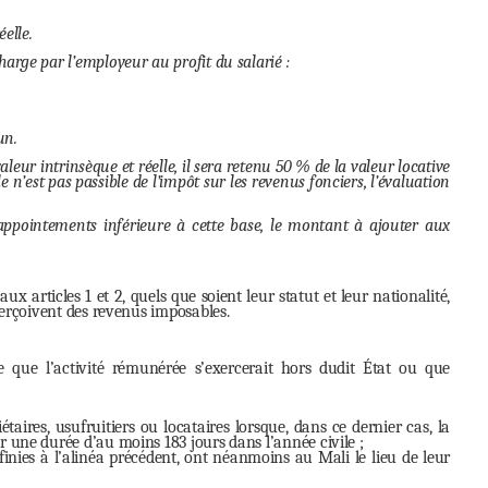
elle.
rge par l’employeur au profit du salarié :
un.
eur intrinsèque et réelle, il sera retenu 50 % de la valeur locative
e n’est pas passible de l’impôt sur les revenus fonciers, l’évaluation
 appointements inférieure à cette base, le montant à ajouter aux
x articles 1 et 2, quels que soient leur statut et leur nationalité,
perçoivent des revenus imposables.
 que l’activité rémunérée s’exercerait hors dudit État ou que
taires, usufruitiers ou locataires lorsque, dans ce dernier cas, la
r une durée d’au moins 183 jours dans l’année civile ;
finies à l’alinéa précédent, ont néanmoins au Mali le lieu de leur