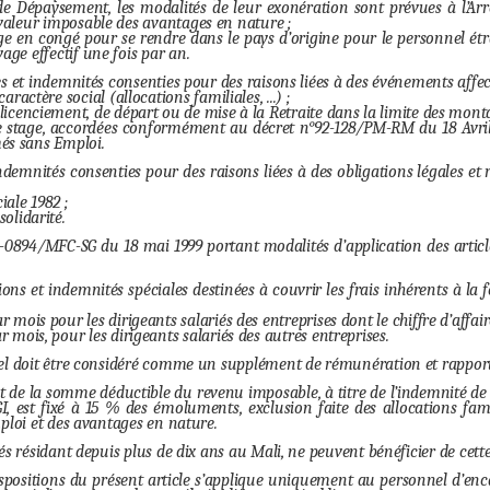
e Dépaysement, les modalités de leur exonération sont prévues à l’Arrêt
 valeur imposable des avantages en nature ;
ge en congé pour se rendre dans le pays d’origine pour le personnel étra
yage effectif une fois par an.
s et indemnités consenties pour des raisons liées à des événements affec
aractère social (allocations familiales, ...) ;
icenciement, de départ ou de mise à la Retraite dans la limite des montan
e stage, accordées conformément au décret n°92-128/PM-RM du 18 Avril 
és sans Emploi.
ndemnités consenties pour des raisons liées à des obligations légales et
ale 1982 ;
olidarité.
9-0894/MFC-SG du 18 mai 1999 portant modalités d’application des article
ons et indemnités spéciales destinées à couvrir les frais inhérents à la fo
 mois pour les dirigeants salariés des entreprises dont le chiffre d’affa
 mois, pour les dirigeants salariés des autres entreprises.
el doit être considéré comme un supplément de rémunération et rapporté 
de la somme déductible du revenu imposable, à titre de l’indemnité de 
GI, est fixé à 15 % des émoluments, exclusion faite des allocations fami
ploi et des avantages en nature.
és résidant depuis plus de dix ans au Mali, ne peuvent bénéficier de cett
ispositions du présent article s’applique uniquement au personnel d’enc