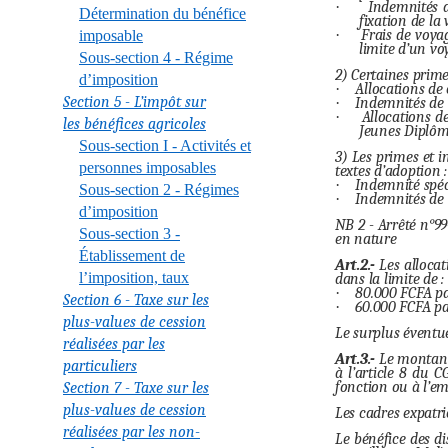
·
Indemnités d
Détermination du bénéfice
fixation de la
·
Frais de voya
imposable
limite d’un vo
Sous-section 4 - Régime
2) Certaines prime
d’imposition
·
Allocations de c
Section 5 - L’impôt sur
·
Indemnités de l
·
Allocations d
les bénéfices agricoles
Jeunes Diplôm
Sous-section I - Activités et
3) Les primes et i
personnes imposables
textes d’adoption :
·
Indemnité spéci
Sous-section 2 - Régimes
·
Indemnités de s
d’imposition
NB 2 - Arrêté n°9
Sous-section 3 -
en nature
Établissement de
Art.2.-
Les allocati
l’imposition, taux
dans la limite de :
·
80.000 FCFA par
Section 6 - Taxe sur les
·
60.000 FCFA par
plus-values de cession
Le surplus éventu
réalisées par les
Art.3.-
Le montant 
particuliers
à l’article 8 du C
fonction ou à l’em
Section 7 - Taxe sur les
plus-values de cession
Les cadres expatri
réalisées par les non-
Le bénéfice des d