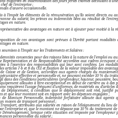
ons majorées en indemnisation des jours fériés chômés découlant d’une
chef de l’entreprise ;
a main d’œuvre occasionnelle.
 à l’impôt les éléments de la rémunération qu’ils soient directs ou assi
ersonne du salarié, les primes ou indemnités liées au résultat de l’entr
ntages en nature.
eprésentative des avantages en nature est à ajouter pour moitié à la r
mposition de ces avantages sont prévues à l’Arrêté portant modalités d’
ntages en nature.
 soumises à l’Impôt sur les Traitements et Salaires :
ndemnités consenties pour des raisons liées à la nature de l’emploi ou aux c
 Représentation et de Responsabilité accordées aux cadres occupant des
liées à l’exercice des responsabilités qui leur sont confiées. Les moda
des articles 7-b et 8 du CGI et fixation de la valeur imposable des avantag
de Caisse et de Gestion, accordées aux agents chargés du maniement 
 pécuniaire effective et personnelle et, ne pouvant excéder 10 % du trait
il dans des conditions particulières (profondeur, hauteur, poussière, bou
quipement allouées à titre exceptionnel en début de carrière ou à des pér
ions requièrent l’usage fréquent d’uniformes, de matériels ou d’article
de Déplacement, à condition que le déplacement soit réel, justifié pa
es et que leur montant soit en rapport avec les dépenses engagées ;
 de Monture Personnelle, indemnité forfaitaire allouée aux agents q
d’un moyen de transport personnel ;
Transport, attribuées aux salariés en raison de l’éloignement du lieu de t
ar l’entreprise et, que le montant ne dépasse pas 10 % du traitement de 
 Déménagement, lorsque cette situation est imposée par l’employeur p
nances personnelles du salarié ;