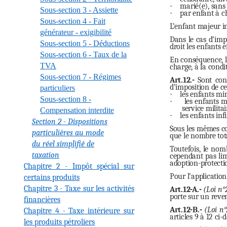
·
marié(e), sans
Sous-section 3 - Assiette
·
par enfant à c
Sous-section 4 - Fait
L’enfant majeur i
générateur - exigibilité
Dans le cas d’imp
Sous-section 5 - Déductions
droit les enfants 
Sous-section 6 - Taux de la
En conséquence, l
TVA
charge, à la cond
Sous-section 7 - Régimes
Art.12.-
Sont cons
d’imposition de ce
particuliers
·
les enfants mi
Sous-section 8 -
·
les enfants m
service militai
Compensation interdite
·
les enfants inf
Section 2 - Dispositions
Sous les mêmes con
particulières au mode
que le nombre tot
du réel simplifié de
Toutefois, le nom
taxation
cependant pas limi
adoption-protecti
Chapitre 2 - Impôt spécial sur
Pour l’application 
certains produits
Chapitre 3 - Taxe sur les activités
Art.12-A.-
(Loi n°
porte sur un reve
financières
Art.12-B.-
(Loi n
Chapitre 4 - Taxe intérieure sur
articles 9 à 12 ci
les produits pétroliers