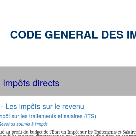
CODE GENERAL DES I
-----------------------------
- Impôts directs
 - Les impôts sur le revenu
impôt sur les traitements et salaires (ITS)
Revenus soumis à l’impôt
itué au profit du budget de l’État un Impôt sur les Traitements et Salai