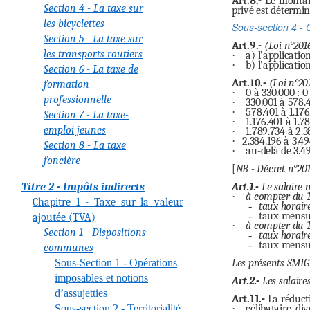
Art.8.-
Le montant
Section 4 - La taxe sur
privé est détermin
les bicyclettes
Sous-section 4 - 
Section 5 - La taxe sur
Art.9.-
(Loi n°201
les transports routiers
·
a) l’applicati
·
b) l’applicatio
Section 6 - La taxe de
Art.10.-
(Loi n°20
formation
·
0 à 330.000 : 
professionnelle
·
330.001 à 578.
·
578.401 à 1.176
Section 7 - La taxe-
·
1.176.401 à 1.7
emploi jeunes
·
1.789.734 à 2.3
·
2.384.196 à 3.49
Section 8 - La taxe
·
au-delà de 3.4
foncière
[
NB - Décret n°20
Art.1.-
Le salaire 
Titre 2 - Impôts indirects
·
à compter du 
Chapitre 1 - Taxe sur la valeur
-
taux horaire
-
taux mensue
ajoutée (TVA)
·
à compter du 
Section 1 - Dispositions
-
taux horaire
-
taux mensue
communes
Les présents SMIG 
Sous-Section 1 - Opérations
imposables et notions
Art.2.-
Les salaire
d’assujetties
Art.11.-
La réducti
·
célibataire, d
Sous-section 2 - Territorialité