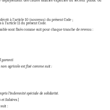
dépaysement des cadres salariés expatriés du secteur public ou
crit à l’article 10 (nouveau) du présent Code ;
 à l’article 11 du présent Code.
osable sont fixés comme suit pour chaque tranche de revenu :
l garanti
non agricole est fixé comme suit :
ris l’indemnité spéciale de solidarité.
et Salaires.
]
suit :