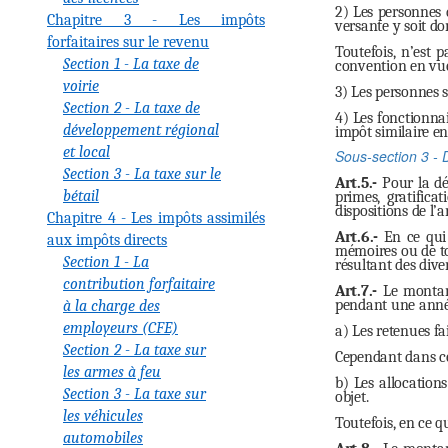
2) Les personnes d
Chapitre 3 - Les impôts
versante y soit dom
forfaitaires sur le revenu
Toutefois, n’est 
Section 1 - La taxe de
convention en vue 
voirie
3) Les personnes s
Section 2 - La taxe de
4) Les fonctionnai
développement régional
impôt similaire en
et local
Sous-section 3 - 
Section 3 - La taxe sur le
Art.5.-
Pour la dét
bétail
primes, gratific
dispositions de l’ar
Chapitre 4 - Les impôts assimilés
Art.6.-
En ce qui 
aux impôts directs
mémoires ou de to
Section 1 - La
résultant des dive
contribution forfaitaire
Art.7.-
Le montant
pendant une anné
à la charge des
employeurs (CFE)
a) Les retenues fa
Section 2 - La taxe sur
Cependant dans cer
les armes à feu
b) Les allocation
Section 3 - La taxe sur
objet.
les véhicules
Toutefois, en ce q
automobiles