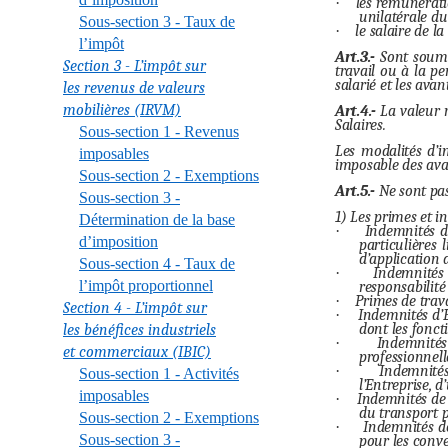
·
les rémunérati
unilatérale du 
Sous-section 3 - Taux de
·
le salaire de l
l’impôt
Art.3.-
Sont soumis
Section 3 - L’impôt sur
travail ou à la p
salarié et les ava
les revenus de valeurs
mobilières (IRVM)
Art.4.-
La valeur r
Salaires.
Sous-section 1 - Revenus
Les modalités d’i
imposables
imposable des ava
Sous-section 2 - Exemptions
Art.5.-
Ne sont pas
Sous-section 3 -
1) Les primes et i
Détermination de la base
·
Indemnités de
d’imposition
particulières 
d’application 
Sous-section 4 - Taux de
·
Indemnités 
l’impôt proportionnel
responsabilité
·
Primes de trava
Section 4 - L’impôt sur
·
Indemnités d’É
dont les fonct
les bénéfices industriels
·
Indemnités 
et commerciaux (IBIC)
professionnell
·
Indemnités
Sous-section 1 - Activités
l’Entreprise, 
imposables
·
Indemnités de 
du transport p
Sous-section 2 - Exemptions
·
Indemnités de
Sous-section 3 -
pour les conve