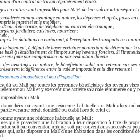
 muni d’un contrat de travail régulièrement établi.
es en nature sont imposables pour 50 % de leur valeur intrinsèque et ré
nsidérés comme avantage en nature, les dépenses ci-après, prises en cha
ris le matériel et le mobilier ;
’eau, d’électricité, de téléphone ou courrier électronique ;
rdiens, jardiniers, cuisiniers, nourrices ;
els ;
ompris les dotations en carburant, à l’exception des transports en comm
 le logement, à défaut de bases certaines permettant de déterminer la val
de base à l’établissement de l’impôt sur les revenus fonciers. Si l’immeubl
ive sera faite par comparaison ou par évaluation directe.
ie des avantages en nature, le bénéficiaire subit une retenue sur ses
ésentera la différence entre la valeur imposable et la dite retenue.
]
Personnes imposables et lieu d’imposition
est dû au Mali par toutes les personnes bénéficiaires des revenus visés au
tuellement au Mali et y exercent une activité salariale rémunérée ou y 
t imposables au Mali :
 domiciliées ou ayant une résidence habituelle au Mali alors même
partie versante serait domicilié ou établi hors de celui-ci.
comme ayant une résidence habituelle au Mali :
nnes qui y possèdent une habitation à leur disposition à titre de proprié
onclue soit par convention unique, soit par conventions successives, pou
nes qui, sans disposer au Mali d’une habitation dans les conditions dé
l.