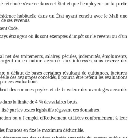
té rétribuée s’exerce dans cet État et que l’employeur ou la partie
résidence habituelle dans un État ayant conclu avec le Mali une
 de ses revenus.
sent Code.
es pays étrangers où ils sont exemptés d’impôt sur le revenu ou d’un
l net des traitements, salaires, pécules, indemnités, émoluments,
 argent ou en nature accordés aux intéressés, sous réserve des
 à défaut de bases certaines résultant de quittances, factures,
lle des avantages concédés, il pourra être retenu les évaluations
 par ces évaluations.
rut des sommes payées et de la valeur des avantages accordés
 dans la limite de 4 % des salaires bruts.
ixé par les textes législatifs régissant ces domaines.
fonction ou à l’emploi effectivement utilisées conformément à leur
 des finances en fixe le maximum déductible.