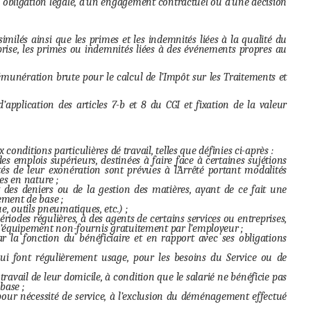
 obligation légale, d’un engagement contractuel ou d’une décision
milés ainsi que les primes et les indemnités liées à la qualité du
eprise, les primes ou indemnités liées à des événements propres au
émunération brute pour le calcul de l’Impôt sur les Traitements et
application des articles 7-b et 8 du CGI et fixation de la valeur
onditions particulières dé travail, telles que définies ci-après :
 emplois supérieurs, destinées à faire face à certaines sujétions
lités de leur exonération sont prévues à l’Arrêté portant modalités
es en nature ;
des deniers ou de la gestion des matières, ayant de ce fait une
ement de base ;
e, outils pneumatiques, etc.) ;
iodes régulières, à des agents de certains services ou entreprises,
s d’équipement non-fournis gratuitement par l’employeur ;
r la fonction du bénéficiaire et en rapport avec ses obligations
ui font régulièrement usage, pour les besoins du Service ou de
ravail de leur domicile, à condition que le salarié ne bénéficie pas
base ;
our nécessité de service, à l’exclusion du déménagement effectué